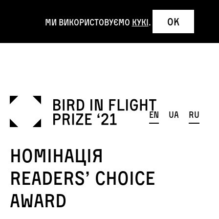
OK
Ми використовуємо
кукі
.
en
ua
ru
Номінація
Readers’ Choice
Award