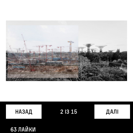
Назад
2
із
15
Далі
63 лайки