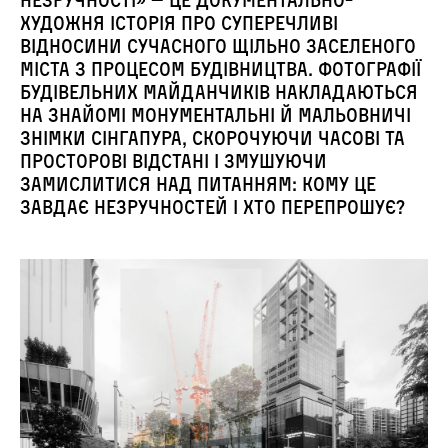
незручності» — це документально-
художня історія про суперечливі
відносини сучасного щільно заселеного
міста з процесом будівництва. Фотографії
будівельних майданчиків накладаються
на знайомі монументальні й мальовничі
знімки Сінгапура, скорочуючи часові та
просторові відстані і змушуючи
замислитися над питанням: кому це
завдає незручностей і хто перепрошує?